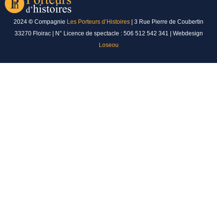
2024
©
Compagnie
Les Porteurs d’Histoires
|
3 Rue Pierre de Coubertin
33270 Floirac
| N° Licence de spectacle : 506 512 542 341 | Webdesign
Loseou