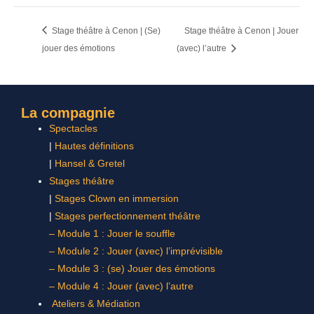
Stage théâtre à Cenon | (Se)
Stage théâtre à Cenon | Jouer
jouer des émotions
(avec) l’autre
La compagnie
Spectacles
|
Hautes définitions
|
Hansel & Gretel
Stages théâtre
|
Stages Clown en immersion
|
Stages perfectionnement théâtre
– Module 1 : Jouer le souffle
– Module 2 : Jouer (avec) l’imprévisible
– Module 3 : (se) Jouer des émotions
– Module 4 : Jouer (avec) l’autre
Ateliers & Médiation