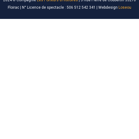
2024
©
Compagnie
Les Porteurs d’Histoires
|
3 Rue Pierre de Coubertin 33270
Floirac
| N° Licence de spectacle : 506 512 542 341 | Webdesign
Loseou